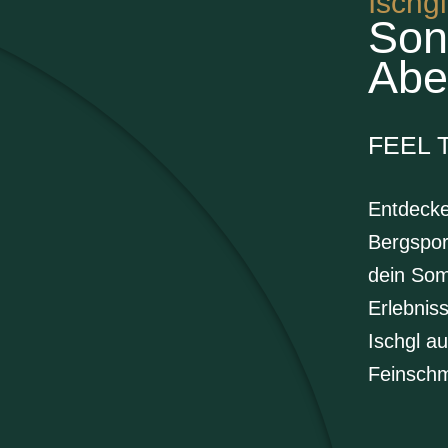
Ischg
Son
EN
DE
Abe
FEEL 
Entdecke
Bergspor
dein Som
Erlebnis
Ischgl a
Feinschm