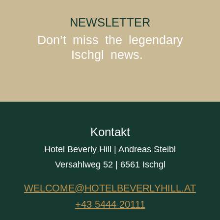
NEWSLETTER
Don’t miss the legendary
Ischgl news.
Kontakt
Hotel Beverly Hill | Andreas Steibl
Versahlweg 52 | 6561 Ischgl
WELCOME@HOTELBEVERLYHILL.AT
+43 5444 20111